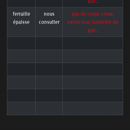
gaz..
ferraille
nous
pas de corps creux,
épaisse
consulter
extincteur, bouteille de
gaz..