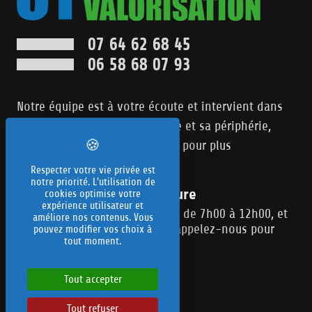
07 64 62 68 45
06 58 68 07 93
Notre équipe est à votre écoute et intervient dans
tout le département de l'Yonne et sa périphérie,
n'hésitez pas à nous contacter pour plus
d'informations.
Respecter votre vie privée est
notre priorité. L'utilisation de
Heures d'ouverture
cookies optimise votre
expérience utilisateur et
Du Lundi au Samedi, de 7h00 à 12h00, et
améliore nos contenus. Vous
de 13h00 à 19h00 (appelez-nous pour
pouvez modifier vos choix à
tout moment.
RDV)
Tout accepter
NOUS CONTACTER
Tout refuser